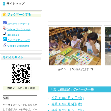
サイトマップ
はてなブックマーク
Yahoo!ブックマーク
del.icio.us
ライブドアクリップ
Google Bookmarks
色のシートで遊んだよ(^-^)
携帯メールにＵＲＬ送信
「ほし組日記」のページ一覧
令和８年8月７日(金)
令和８年8月6日(木)
ケータイメールアドレスを入力
して送信ボタンを押せば、メー
令和８年8月５日(水)