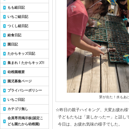
もも組日記
いちご組日記
つくし組日記
給食日記
園日記
たからキッズ日記
集まれ！たからキッズ!!
幼稚園概要
園児募集ページ
プライバシーポリシー
芽が出た！水もあ
いちご日記
カテゴリ無し
☆昨日の親子ハイキング、大変お疲れ様
子どもたちは「楽しかったー」と話し
会員専用掲示板(認定こ
今日は、お疲れ気味の様子でした。
ども園たから幼稚園)