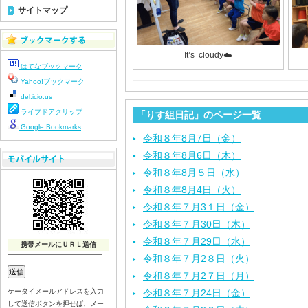
サイトマップ
It’s cloudy☁️
はてなブックマーク
Yahoo!ブックマーク
del.icio.us
ライブドアクリップ
「りす組日記」のページ一覧
Google Bookmarks
令和８年8月7日（金）
令和８年8月6日（木）
令和８年8月５日（水）
令和８年8月4日（火）
令和８年７月3１日（金）
令和８年７月30日（木）
令和８年７月29日（水）
携帯メールにＵＲＬ送信
令和８年７月2８日（火）
令和８年７月2７日（月）
ケータイメールアドレスを入力
令和８年７月24日（金）
して送信ボタンを押せば、メー