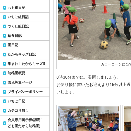
もも組日記
いちご組日記
つくし組日記
給食日記
園日記
たからキッズ日記
集まれ！たからキッズ!!
カラーコーンに当て
幼稚園概要
8時30分までに、登園しましょう。
園児募集ページ
お便り帳に書いたお迎えより15分以上
いします。
プライバシーポリシー
いちご日記
カテゴリ無し
会員専用掲示板(認定こ
ども園たから幼稚園)