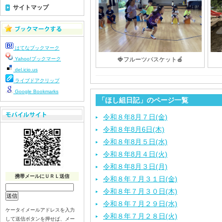
サイトマップ
はてなブックマーク
Yahoo!ブックマーク
🍓フルーツバスケット🍎
del.icio.us
ライブドアクリップ
Google Bookmarks
「ほし組日記」のページ一覧
令和８年8月７日(金)
令和８年8月6日(木)
令和８年8月５日(水)
令和８年8月４日(火)
令和８年8月３日(月)
携帯メールにＵＲＬ送信
令和８年７月３１日(金)
令和８年７月３０日(木)
令和８年７月２９日(水)
ケータイメールアドレスを入力
令和８年７月２８日(火)
して送信ボタンを押せば、メー