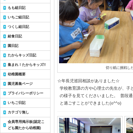
もも組日記
いちご組日記
つくし組日記
給食日記
園日記
たからキッズ日記
集まれ！たからキッズ!!
切り紙に挑戦し
幼稚園概要
☆年長児巡回相談がありました☆
園児募集ページ
学校教育課の方や心理士の先生が、子
プライバシーポリシー
の様子を見てくださいました。 普段通
いちご日記
と過ごすことができました(o^^o)
カテゴリ無し
会員専用掲示板(認定こ
ども園たから幼稚園)