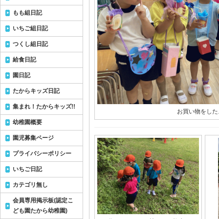
もも組日記
いちご組日記
つくし組日記
給食日記
園日記
たからキッズ日記
集まれ！たからキッズ!!
お買い物をした
幼稚園概要
園児募集ページ
プライバシーポリシー
いちご日記
カテゴリ無し
会員専用掲示板(認定こ
ども園たから幼稚園)