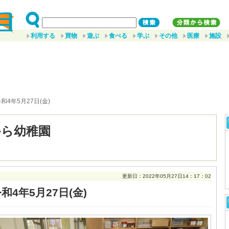
利用する
買物
遊ぶ
食べる
学ぶ
その他
医療
施設
令和4年5月27日(金)
から幼稚園
更新日：2022年05月27日14：17：02
和4年5月27日(金)