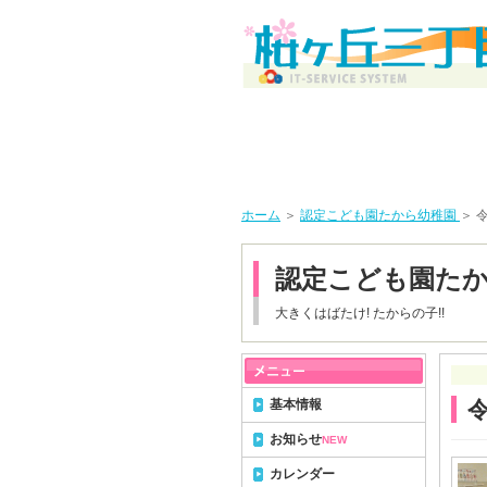
ホーム
＞
認定こども園たから幼稚園
＞ 
認定こども園た
大きくはばたけ! たからの子!!
基本情報
令
お知らせ
NEW
カレンダー