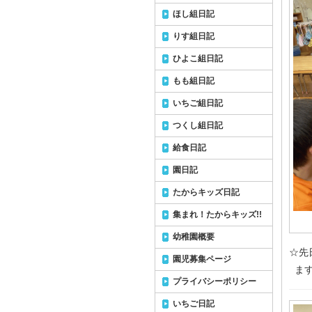
ほし組日記
りす組日記
ひよこ組日記
もも組日記
いちご組日記
つくし組日記
給食日記
園日記
たからキッズ日記
集まれ！たからキッズ!!
幼稚園概要
☆先
園児募集ページ
ます
プライバシーポリシー
いちご日記