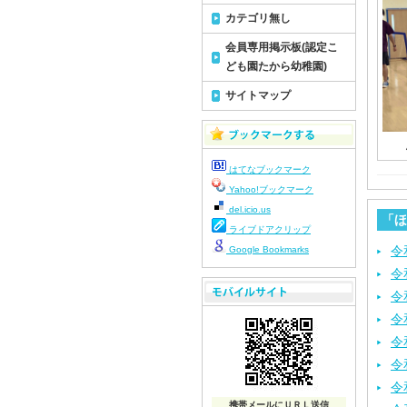
カテゴリ無し
会員専用掲示板(認定こ
ども園たから幼稚園)
サイトマップ
はてなブックマーク
Yahoo!ブックマーク
del.icio.us
「ほ
ライブドアクリップ
令
Google Bookmarks
令
令
令
令
令
令
携帯メールにＵＲＬ送信