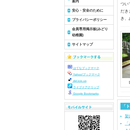
案内
つい
安心・安全のために
だき
き、
プライバシーポリシー
会員専用掲示板(みどり
幼稚園)
サイトマップ
はてなブックマーク
Yahoo!ブックマーク
del.icio.us
ライブドアクリップ
Google Bookmarks
「ト
架
「