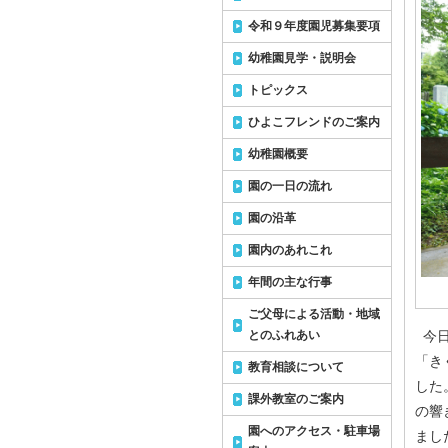
令和９年度園児募集要項
幼稚園見学・説明会
トピックス
ひよこフレンドのご案内
幼稚園概要
園の一日の流れ
園の沿革
園内のあれこれ
年間の主な行事
ご父母による活動・地域
とのふれあい
今日
「き
教育相談について
した
課外教室のご案内
の響
園へのアクセス・駐車場
まし