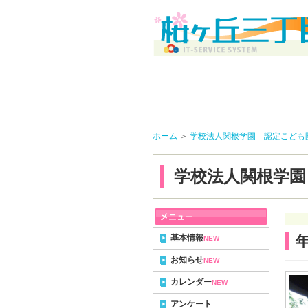
ホーム
＞
学校法人関根学園 認定こども
学校法人関根学園
基本情報
NEW
お知らせ
NEW
カレンダー
NEW
アンケート