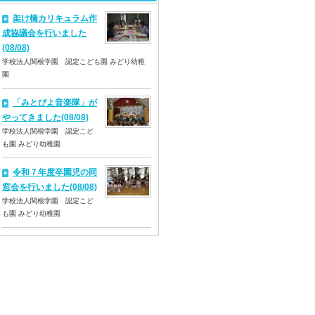
架け橋カリキュラム作
成協議会を行いました
(08/08)
学校法人関根学園 認定こども園 みどり幼稚
園
「みとびよ音楽隊」が
やってきました(08/08)
学校法人関根学園 認定こど
も園 みどり幼稚園
令和７年度卒園児の同
窓会を行いました(08/08)
学校法人関根学園 認定こど
も園 みどり幼稚園