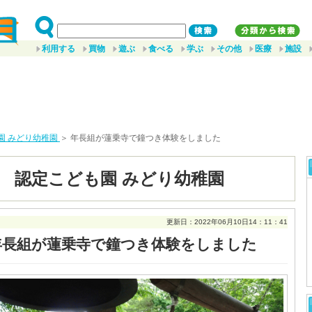
利用する
買物
遊ぶ
食べる
学ぶ
その他
医療
施設
園 みどり幼稚園
＞ 年長組が蓮乗寺で鐘つき体験をしました
 認定こども園 みどり幼稚園
更新日：2022年06月10日14：11：41
年長組が蓮乗寺で鐘つき体験をしました