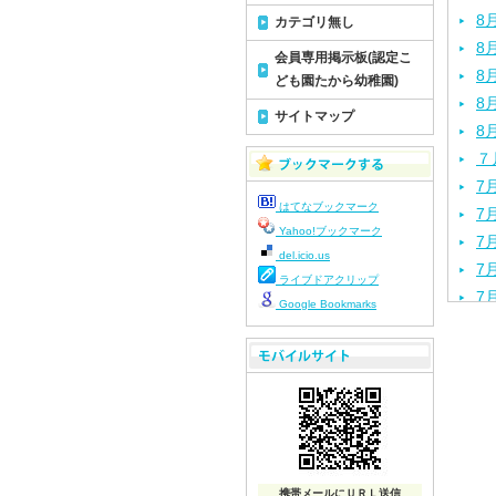
8
カテゴリ無し
8
会員専用掲示板(認定こ
8
ども園たから幼稚園)
8
サイトマップ
8
７
7
はてなブックマーク
7
Yahoo!ブックマーク
7
del.icio.us
7
ライブドアクリップ
7
Google Bookmarks
7
7
7
7
7
7
7
携帯メールにＵＲＬ送信