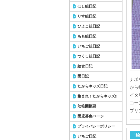
ほし組日記
りす組日記
ひよこ組日記
もも組日記
いちご組日記
つくし組日記
給食日記
園日記
ナポ
たからキッズ日記
から
イタ
集まれ！たからキッズ!!
コー
幼稚園概要
プリ
園児募集ページ
プライバシーポリシー
「給
いちご日記