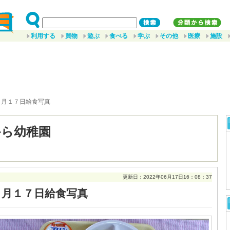
利用する
買物
遊ぶ
食べる
学ぶ
その他
医療
施設
６月１７日給食写真
から幼稚園
更新日：2022年06月17日16：08：37
６月１７日給食写真