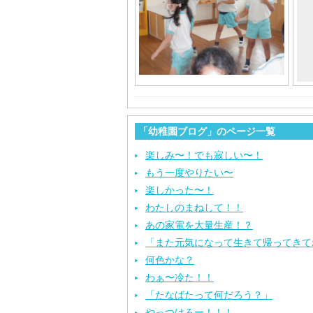
「幼稚園ブログ」のページ一覧
楽しみ〜！でも寂しい〜！
もう一度やりたい〜
楽しかった〜！
わたしのまねして！！
あの家電を大量生産！？
「また元気になって生きて帰ってきて
何色かな？
わぁ〜冷た！！
「たなばたって何だろう？」
やっつけろー！！！