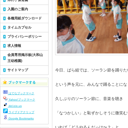
木の子保育園
入園のご案内
各種用紙ダウンロード
タイムカプセル
プライバシーポリシー
求人情報
会員専用掲示板(大和山
王幼稚園)
今日、ばら組では、ソーラン節を踊りた
サイトマップ
という声を元に、みんなで踊ることにな
はてなブックマーク
久しぶりのソーラン節に、音楽を聴き
Yahoo!ブックマーク
del.icio.us
ライブドアクリップ
「なつかしい」と恥ずかしそうに微笑む
Google Bookmarks
いれば「どうやるんだっけ〜？」と