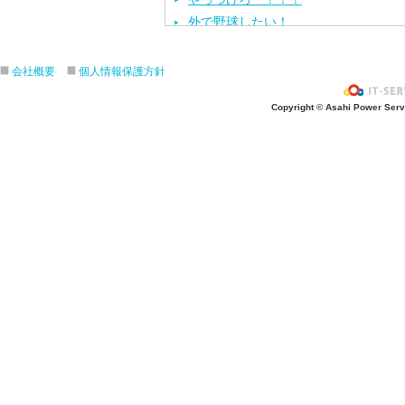
外で野球したい！
ざぶ〜ん！
ピタゴラスイッチ！
会社概要
個人情報保護方針
お風呂上がり？
Copyright © Asahi Power Servic
あの先生はだ〜れ？
にんじんいれるー？
みんなが切った紙が、、、
大きくジャンプ！
旅行に行こう〜！！
お菓子のおうち
ダイオウイカ獲るぞ〜！！
ちけっと作ろう〜！
シャボン玉実験！
紙粘土で𓏸𓏸づくり
ご飯屋さんでーす！
キラキラしてる〜！！
ぐーぱー！ぐーぱー！