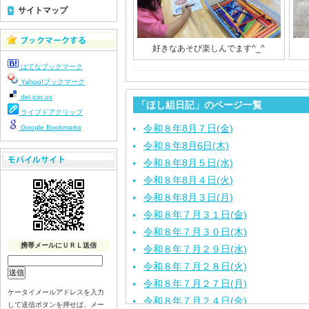
サイトマップ
好きなあそび楽しんでます^_^
はてなブックマーク
Yahoo!ブックマーク
del.icio.us
「ほし組日記」のページ一覧
ライブドアクリップ
令和８年8月７日(金)
Google Bookmarks
令和８年8月6日(木)
令和８年8月５日(水)
令和８年8月４日(火)
令和８年8月３日(月)
令和８年７月３１日(金)
令和８年７月３０日(木)
携帯メールにＵＲＬ送信
令和８年７月２９日(水)
令和８年７月２８日(火)
令和８年７月２７日(月)
ケータイメールアドレスを入力
令和８年７月２４日(金)
して送信ボタンを押せば、メー