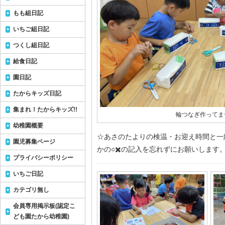
もも組日記
いちご組日記
つくし組日記
給食日記
園日記
たからキッズ日記
集まれ！たからキッズ!!
輪つなぎ作ってま
幼稚園概要
☆あさのたよりの検温・お迎え時間と一
園児募集ページ
かの○✖️の記入を忘れずにお願いします
プライバシーポリシー
いちご日記
カテゴリ無し
会員専用掲示板(認定こ
ども園たから幼稚園)