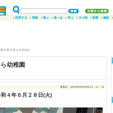
利用する
買物
遊ぶ
食べる
学ぶ
その他
医療
施設
令和４年６月２８日(火)
から幼稚園
更新日：2022年06月28日14：11：23
令和４年６月２８日(火)