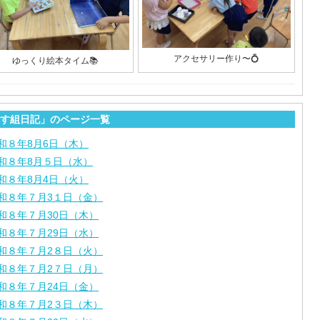
アクセサリー作り〜💍
ゆっくり絵本タイム📚
す組日記」のページ一覧
和８年8月6日（木）
和８年8月５日（水）
和８年8月4日（火）
和８年７月3１日（金）
和８年７月30日（木）
和８年７月29日（水）
和８年７月2８日（火）
和８年７月2７日（月）
和８年７月24日（金）
和８年７月2３日（木）