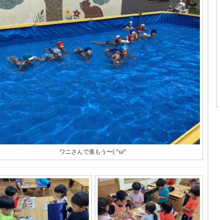
ワニさんで進もう〜( ^ω^