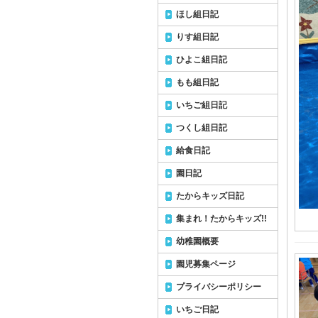
ほし組日記
りす組日記
ひよこ組日記
もも組日記
いちご組日記
つくし組日記
給食日記
園日記
たからキッズ日記
集まれ！たからキッズ!!
幼稚園概要
園児募集ページ
プライバシーポリシー
いちご日記