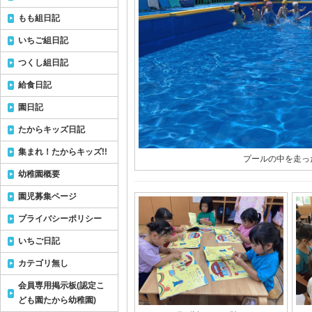
もも組日記
いちご組日記
つくし組日記
給食日記
園日記
たからキッズ日記
集まれ！たからキッズ!!
プールの中を走っ
幼稚園概要
園児募集ページ
プライバシーポリシー
いちご日記
カテゴリ無し
会員専用掲示板(認定こ
ども園たから幼稚園)