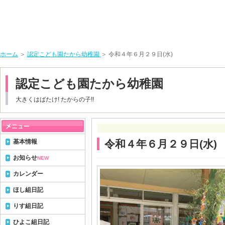
ホーム
＞
認定こども園たから幼稚園
＞ 令和４年６月２９日(水)
認定こども園たから幼稚園
大きくはばたけ! たからの子!!
基本情報
令和４年６月２９日(水)
お知らせ
NEW
カレンダー
ほし組日記
りす組日記
ひよこ組日記