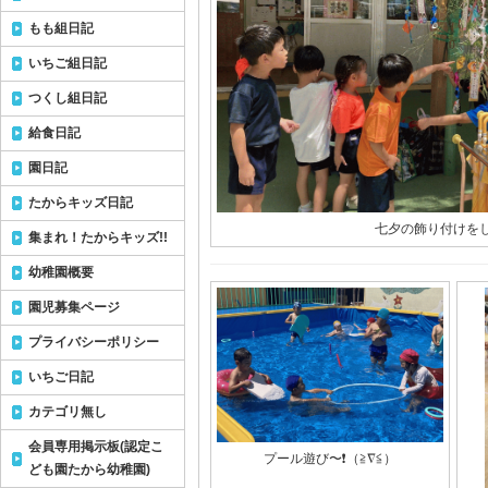
もも組日記
いちご組日記
つくし組日記
給食日記
園日記
たからキッズ日記
七夕の飾り付けをし
集まれ！たからキッズ!!
幼稚園概要
園児募集ページ
プライバシーポリシー
いちご日記
カテゴリ無し
会員専用掲示板(認定こ
プール遊び〜❗️（≧∇≦）
ども園たから幼稚園)