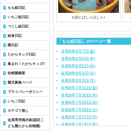
もも組日記
いちご組日記
お顔にぱしゃぱしゃ⭐︎
つくし組日記
給食日記
「もも組日記」のページ一覧
園日記
令和8年8月7日(金)
たからキッズ日記
令和8年8月6日(木)
集まれ！たからキッズ!!
令和8年8月5日(水)
令和8年8月4日(火)
幼稚園概要
令和8年8月3日(月)
園児募集ページ
令和8年7月31日(金)
プライバシーポリシー
令和8年7月30日(木)
いちご日記
令和8年7月29日(水)
令和8年7月28日(火)
カテゴリ無し
令和8年7月27日(月)
会員専用掲示板(認定こ
令和8年7月24日(金)
ども園たから幼稚園)