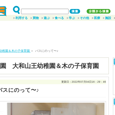
利用する
買物
遊ぶ
食べる
学ぶ
その他
医療
施設
幼稚園＆木の子保育園
＞ バスにのって〜♪
園 大和山王幼稚園＆木の子保育園
更新日：2022年07月04日16：29：46
バスにのって〜♪