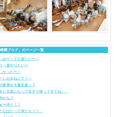
稚園ブログ」のページ一覧
しみ〜！でも寂しい〜！
う一度やりたい〜
しかった〜！
たしのまねして！！
の家電を大量生産！？
また元気になって生きて帰ってきてね。」
色かな？
ぁ〜冷た！！
たなばたって何だろう？」