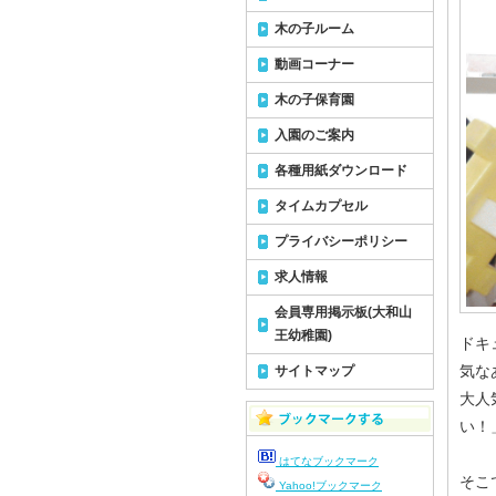
木の子ルーム
動画コーナー
木の子保育園
入園のご案内
各種用紙ダウンロード
タイムカプセル
プライバシーポリシー
求人情報
会員専用掲示板(大和山
王幼稚園)
ドキ
気な
サイトマップ
大人
い！
はてなブックマーク
そこ
Yahoo!ブックマーク