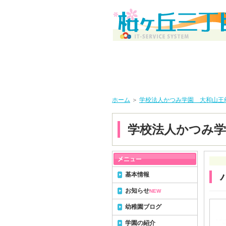
ホーム
＞
学校法人かつみ学園 大和山王
学校法人かつみ学
基本情報
お知らせ
NEW
幼稚園ブログ
学園の紹介