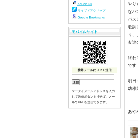
やり
del.icio.us
ライブドアクリップ
なバ
Google Bookmarks
バス
歌詞
り、
友達
終わ
です
携帯メールにＵＲＬ送信
明日
幼稚
ケータイメールアドレスを入力
して送信ボタンを押せば、メー
ルでURLを送信できます。
あや