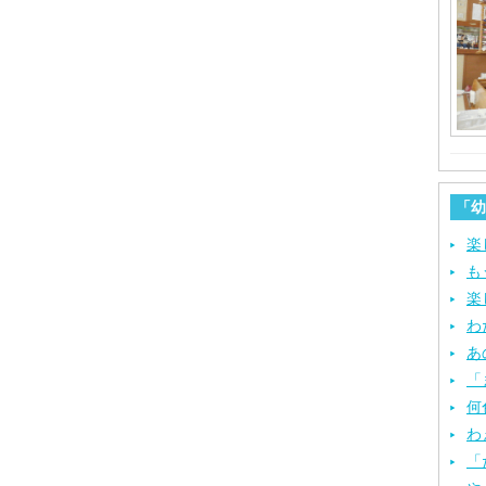
「幼
楽
も
楽
わ
あ
「
何
わ
「