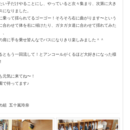
たい子だけやることにし、やっていると次々集まり、次第に大き
スになりました。
に乗って揺られてるゴーゴー！そろそろ右に曲がります〜という
に合わせて体を右に傾けたり、ガタガタ道に合わせて揺れてみた
、、
の肩に手を乗せ皆んなでバスになりきり楽しみました＾＾
るともう一回流して！とアンコールがくるほど大好きになった様
！
も元気に来てね〜！
園で待ってます♪
め組 五十嵐玲奈