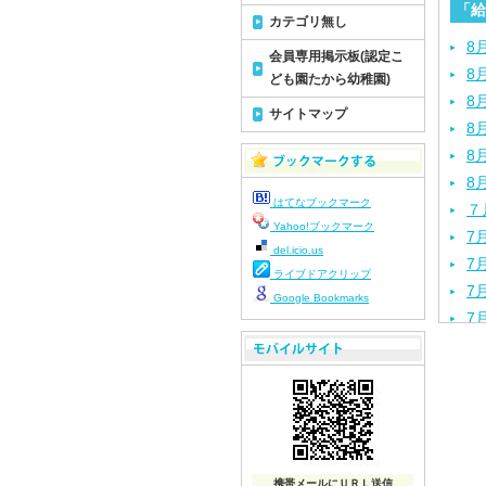
「給
カテゴリ無し
8
会員専用掲示板(認定こ
8
ども園たから幼稚園)
8
サイトマップ
8
8
8
はてなブックマーク
７
Yahoo!ブックマーク
7
del.icio.us
7
ライブドアクリップ
7
Google Bookmarks
7
7
7
7
7
7
7
携帯メールにＵＲＬ送信