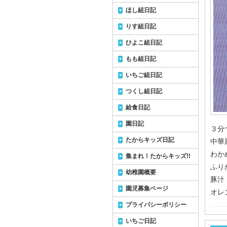
ほし組日記
りす組日記
ひよこ組日記
もも組日記
いちご組日記
つくし組日記
給食日記
園日記
３分
たからキッズ日記
中華
わか
集まれ！たからキッズ!!
ふり
幼稚園概要
豚汁
園児募集ページ
オレ
プライバシーポリシー
いちご日記