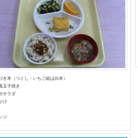
づき米（つくし・いちご組は白米）
風玉子焼き
めサラダ
かけ
ンジ