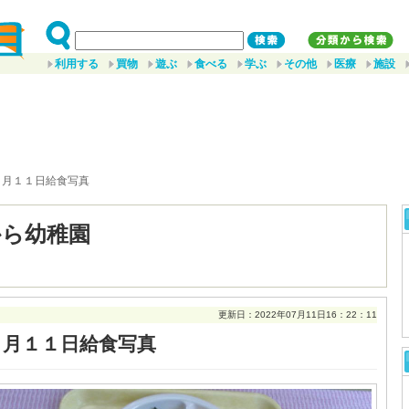
利用する
買物
遊ぶ
食べる
学ぶ
その他
医療
施設
７月１１日給食写真
から幼稚園
更新日：2022年07月11日16：22：11
７月１１日給食写真