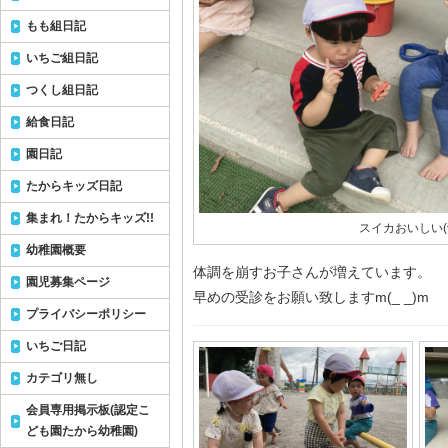
もも組日記
いちご組日記
つくし組日記
給食日記
園日記
たからキッズ日記
集まれ！たからキッズ!!
スイカおいしい(^
幼稚園概要
体調を崩すお子さんが増えています。
園児募集ページ
早めの受診をお願い致しますm(_ _)m
プライバシーポリシー
いちご日記
カテゴリ無し
会員専用掲示板(認定こ
ども園たから幼稚園)