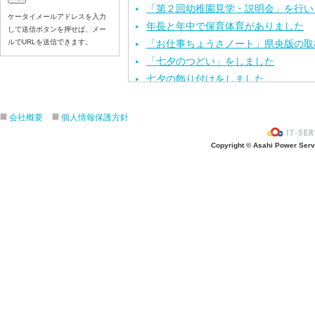
「第２回幼稚園見学・説明会」を行い
ケータイメールアドレスを入力
年長と年中で保育体育がありました
して送信ボタンを押せば、メー
ルでURLを送信できます。
「お仕事ちょうさノート」県央版の取
「七夕のつどい」をしました
七夕の飾り付けをしました
今年度第１回目の園内研修を行いまし
保育体育を頑張りました
会社概要
個人情報保護方針
七夕の製作活動をしました
Copyright © Asahi Power Servic
「カレーパーティー」をしました
６月のお誕生会と、おはなしクレヨン
「第１回 幼稚園見学・説明会」を行
運動会の練習をしました
年長と年中で英会話がありました
お泊まり保育の説明会を行いました
歯科検診を行いました
年長と年中で保育体育がありました
年長の子ども達が船の進水式を行いま
年長で英会話がありました