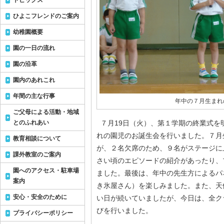
トピックス
ひよこフレンドのご案内
幼稚園概要
園の一日の流れ
園の沿革
園内のあれこれ
年間の主な行事
年中の７月生まれ
ご父母による活動・地域
とのふれあい
７月19日（火）、第１学期の終業式を
れの園児のお誕生会を行いました。７月
教育相談について
が、２名欠席のため、９名がステージに
課外教室のご案内
さい頃のエピソードの紹介があったり、
園へのアクセス・駐車場
ました。最後は、年中の先生方によるパ
案内
き氷屋さん）を楽しみました。また、天
安心・安全のために
い日が続いていましたが、今日は、全ク
びを行いました。
プライバシーポリシー