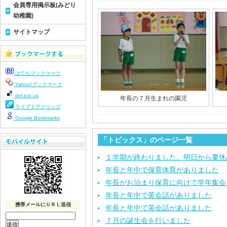
会員専用掲示板(みどり
幼稚園)
サイトマップ
はてなブックマーク
Yahoo!ブックマーク
del.icio.us
年長の７月生まれの園児
ライブドアクリップ
Google Bookmarks
「トピックス」のページ一覧
１学期が終わりました。明日から夏休
年長と年中で保育体育がありました
年長がお泊まり保育に向けて学年集会
年長と年中で英会話がありました
携帯メールにＵＲＬ送信
年長と年中で英会話がありました
７月の誕生会を行いました