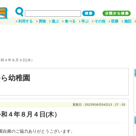
利用する
買物
遊ぶ
食べる
学ぶ
その他
医療
施設
令和４年８月４日(木）
から幼稚園
更新日：2022年08月04日13：27：03
令和４年８月４日(木）
園自粛のご協力ありがとうございます。