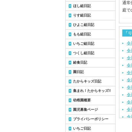
通常
ほし組日記
庭で
りす組日記
ひよこ組日記
「り
もも組日記
令
いちご組日記
令
つくし組日記
令
給食日記
令
園日記
令
令
たからキッズ日記
令
集まれ！たからキッズ!!
令
幼稚園概要
令
令
園児募集ページ
令
プライバシーポリシー
令
いちご日記
令