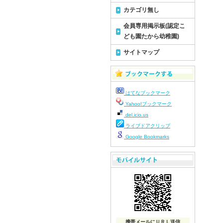
カテゴリ無し
令
令
会員専用掲示板(認定こ
令
ども園たから幼稚園)
令
サイトマップ
令
令
令
はてなブックマーク
令
Yahoo!ブックマーク
令
del.icio.us
令
ライブドアクリップ
令
Google Bookmarks
令
令
令
令
令
令
携帯メールにＵＲＬ送信