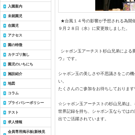
入園案内
未就園児
★台風１４号の影響が予想される為開
在園児
９月２８日（水）に変更致しました。
アクセス
園の特徴
シャボン玉アーチスト杉山兄弟による
カテゴリ無し
ウ』です。
園児のいちにち
シャボン玉の美しさや不思議さをこの機
施設紹介
い。
地図
たくさんのご参加をお待ちしております
コラム
プライバシーポリシー
☆シャボン玉アーチストの杉山兄弟は、
世界記録を持ち、シャボン玉ならではの
テスト
出でご活躍されています。
求人情報
会員専用掲示板(新検見