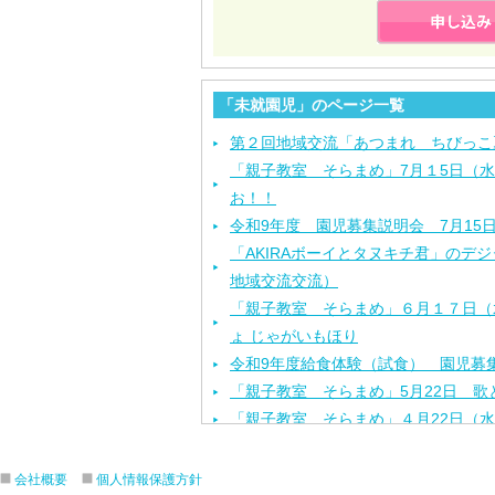
「未就園児」のページ一覧
第２回地域交流「あつまれ ちびっこ
「親子教室 そらまめ」7月１5日（
お！！
令和9年度 園児募集説明会 7月15
「AKIRAボーイとタヌキチ君」のデ
地域交流交流）
「親子教室 そらまめ」６月１７日（
ょ じゃがいもほり
令和9年度給食体験（試食） 園児募集
「親子教室 そらまめ」5月22日 歌
「親子教室 そらまめ」４月22日（
「お花見ランチ」４月3日（金）
「探検しよう！！作品展!」２月１１
会社概要
個人情報保護方針