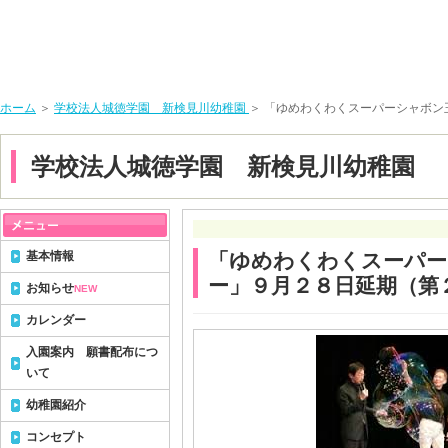
ホーム
＞
学校法人城徳学園 新検見川幼稚園
＞ 「ゆめわくわくスーパーシャボ
学校法人城徳学園 新検見川幼稚園
基本情報
「ゆめわくわくスーパー
ー」９月２８日延期（第
お知らせ
NEW
カレンダー
入園案内 願書配布につ
いて
幼稚園紹介
コンセプト