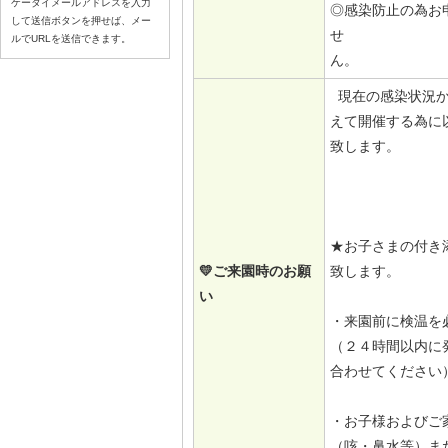
ケータイメールアドレスを入力
◎感染防止の為お
して送信ボタンを押せば、メー
せ
ルでURLを送信できます。
ん。
現在の感染状況か
えて開催する為に
致します。
★お子さまの付き
💛ご来園時のお願
致します。
い
・来園前に検温を
（２４時間以内に
合わせてください
・お子様およびご
（咳・鼻水等）ま