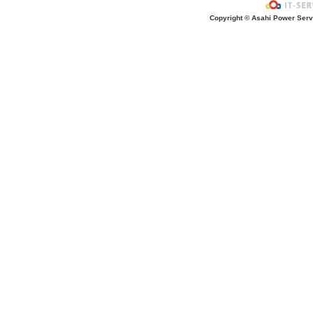
「AKIRAボーイとタヌキチ君」のデ
Copyright © Asahi Power Servic
回地域交流交流）
親子でワイワイ鬼退治「節分を楽しも
交流）
締め切りました サンタさんきてくれ
ス」12月15日
ハロウィンバージョン「親子でわくわ
ショー」 １０月２４日（第２回地域
令和8年度 給食体験（試食） 園児
「フレー！フレー！ えがおいっぱい
子育て交流）
第1回地域交流「あつまれ ちびっこ
令和8年度 第1回 ２歳児・満３歳
親子でわくわくドキドキ バルー
（第１回地域交流）
「すたんぷいっぱい おしちゃおー！
て交流）
「親子でふれあい遊びを楽しもう！」