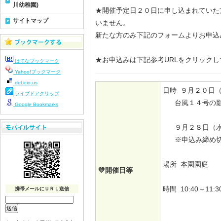
川幼稚園)
★開催予定日２０日に申し込まれていた
サイトマップ
いません。
新たな方のみ下記のフォームよりお申込
★お申込みは下記参考URLをクリックし
はてなブックマーク
Yahoo!ブックマーク
del.icio.us
日時 ９月２０日
ライブドアクリップ
台風１４号の影
Google Bookmarks
９月２８日（水
※申込み締め
場所 本園園庭
💛開催日等
時間 10:40～11:3
携帯メールにＵＲＬ送信