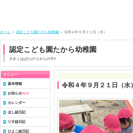
ホーム
＞
認定こども園たから幼稚園
＞ 令和４年９月２１日（水）
認定こども園たから幼稚園
大きくはばたけ! たからの子!!
基本情報
令和４年９月２１日（水
お知らせ
NEW
カレンダー
ほし組日記
りす組日記
ひよこ組日記