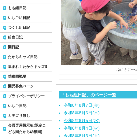
もも組日記
いちご組日記
つくし組日記
給食日記
園日記
たからキッズ日記
集まれ！たからキッズ!!
ぷにぷに〜
幼稚園概要
園児募集ページ
「もも組日記」のページ一覧
プライバシーポリシー
令和8年8月7日(金)
いちご日記
令和8年8月6日(木)
カテゴリ無し
令和8年8月5日(水)
会員専用掲示板(認定こ
令和8年8月4日(火)
ども園たから幼稚園)
令和8年8月3日(月)