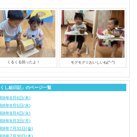
くるくる回ったよ！
モグモグ☆おいしいね(^-^)
くし組日記」のページ一覧
和8年8月6日(木)
和8年8月5日(水)
和8年8月4日(火)
和8年8月3日(月)
和8年7月31日(金)
和8年7月30日(木)