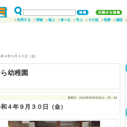
利用する
買物
遊ぶ
食べる
学ぶ
その他
医療
施設
令和４年９月３０日（金）
から幼稚園
更新日：2022年09月30日12：05：53
令和４年９月３０日（金）