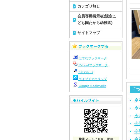
カテゴリ無し
会員専用掲示板(認定こ
ども園たから幼稚園)
サイトマップ
はてなブックマーク
Yahoo!ブックマーク
del.icio.us
ライブドアクリップ
Google Bookmarks
「つ
令
令
令
令
令
令
携帯メールにＵＲＬ送信