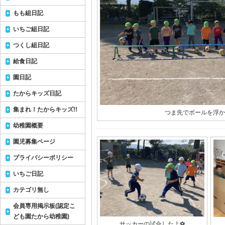
もも組日記
いちご組日記
つくし組日記
給食日記
園日記
たからキッズ日記
集まれ！たからキッズ!!
つま先でボールを浮か
幼稚園概要
園児募集ページ
プライバシーポリシー
いちご日記
カテゴリ無し
会員専用掲示板(認定こ
ども園たから幼稚園)
サッカーの試合したよ⚽️