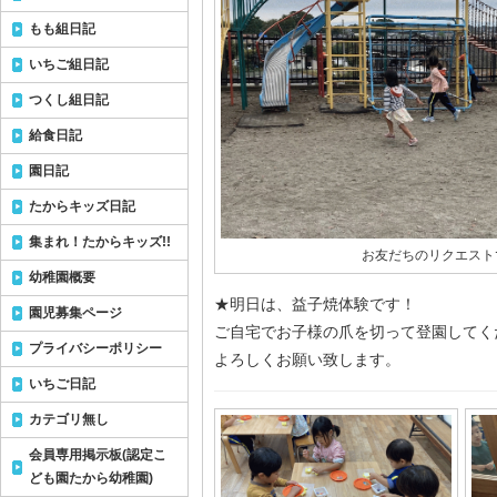
もも組日記
いちご組日記
つくし組日記
給食日記
園日記
たからキッズ日記
集まれ！たからキッズ!!
お友だちのリクエスト
幼稚園概要
★明日は、益子焼体験です！
園児募集ページ
ご自宅でお子様の爪を切って登園してくださ
プライバシーポリシー
よろしくお願い致します。
いちご日記
カテゴリ無し
会員専用掲示板(認定こ
ども園たから幼稚園)