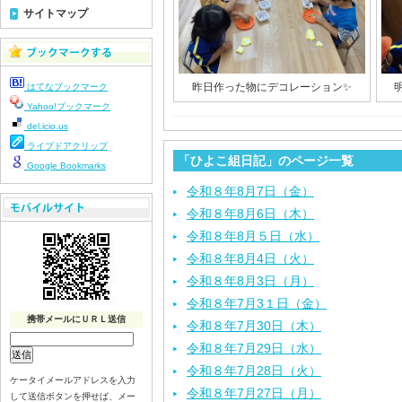
サイトマップ
昨日作った物にデコレーション✨
はてなブックマーク
Yahoo!ブックマーク
del.icio.us
ライブドアクリップ
「ひよこ組日記」のページ一覧
Google Bookmarks
令和８年8月7日（金）
令和８年8月6日（木）
令和８年8月５日（水）
令和８年8月4日（火）
令和８年8月3日（月）
令和８年7月3１日（金）
携帯メールにＵＲＬ送信
令和８年7月30日（木）
令和８年7月29日（水）
令和８年7月28日（火）
ケータイメールアドレスを入力
令和８年7月27日（月）
して送信ボタンを押せば、メー