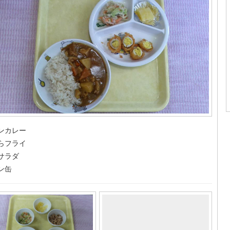
ンカレー
らフライ
サラダ
ン缶