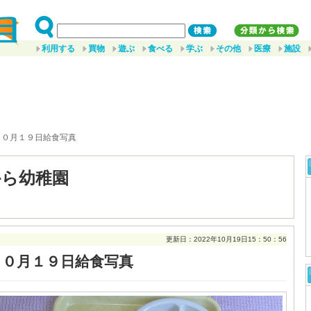
利用する
買物
遊ぶ
食べる
学ぶ
その他
医療
施設
１０月１９日給食写真
から幼稚園
更新日：2022年10月19日15：50：56
１０月１９日給食写真