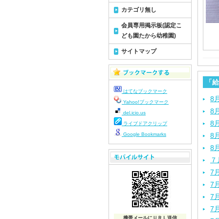
カテゴリ無し
会員専用掲示板(認定こ
ども園たから幼稚園)
サイトマップ
「給
はてなブックマーク
8
Yahoo!ブックマーク
8
del.icio.us
8
ライブドアクリップ
Google Bookmarks
8
8
７
7
7
7
7
携帯メールにＵＲＬ送信