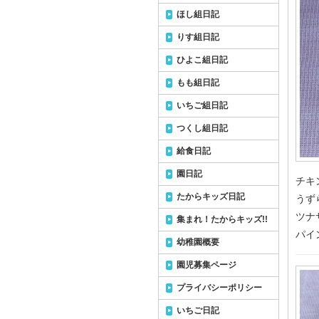
ほし組日記
りす組日記
ひよこ組日記
もも組日記
いちご組日記
つくし組日記
給食日記
園日記
チキ
たからキッズ日記
うず
ツナ
集まれ！たからキッズ!!
パイ
幼稚園概要
園児募集ページ
プライバシーポリシー
いちご日記