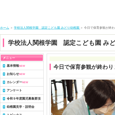
ホーム
＞
学校法人関根学園 認定こども園 みどり幼稚園
＞ 今日で保育参観が終
学校法人関根学園 認定こども園 み
基本情報
今日で保育参観が終わり
NEW
お知らせ
NEW
カレンダー
NEW
アンケート
令和９年度園児募集要項
幼稚園見学・説明会