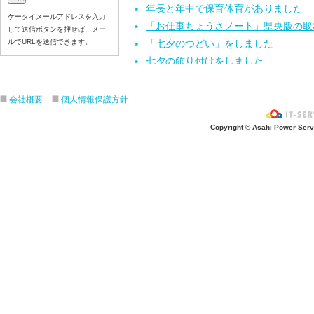
年長と年中で保育体育がありました
ケータイメールアドレスを入力
「お仕事ちょうさノート」県央版の取
して送信ボタンを押せば、メー
ルでURLを送信できます。
「七夕のつどい」をしました
七夕の飾り付けをしました
今年度第１回目の園内研修を行いまし
保育体育を頑張りました
会社概要
個人情報保護方針
七夕の製作活動をしました
Copyright © Asahi Power Servic
「カレーパーティー」をしました
６月のお誕生会と、おはなしクレヨン
「第１回 幼稚園見学・説明会」を行
運動会の練習をしました
年長と年中で英会話がありました
お泊まり保育の説明会を行いました
歯科検診を行いました
年長と年中で保育体育がありました
年長の子ども達が船の進水式を行いま
年長で英会話がありました
「ファミリーデー：お家の方と舟をつ