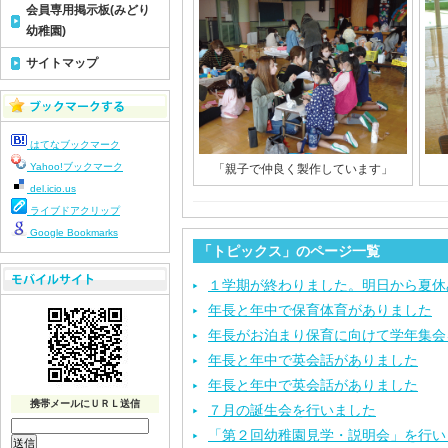
会員専用掲示板(みどり
幼稚園)
サイトマップ
はてなブックマーク
Yahoo!ブックマーク
「親子で仲良く製作しています」
del.icio.us
ライブドアクリップ
Google Bookmarks
「トピックス」のページ一覧
１学期が終わりました。明日から夏休
年長と年中で保育体育がありました
年長がお泊まり保育に向けて学年集会
年長と年中で英会話がありました
年長と年中で英会話がありました
携帯メールにＵＲＬ送信
７月の誕生会を行いました
「第２回幼稚園見学・説明会」を行い