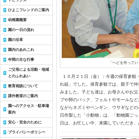
トピックス
ひよこフレンドのご案内
幼稚園概要
園の一日の流れ
園の沿革
園内のあれこれ
年間の主な行事
「ヘビを作ってい
ご父母による活動・地域
とのふれあい
１０月２１日（金）：今週の保育参観
れ組」でした。保育参観では、親子で仲
教育相談について
みました。子ども達は、お母さんやお父
課外教室のご案内
プや卵のパック、フェルトやモールなど
園へのアクセス・駐車場
ながらネズミやペンギン、ウサギなどの
案内
日作製した「小動物」は、「動物園ごっ
安心・安全のために
日は、お忙しい中、来園していただき、
プライバシーポリシー