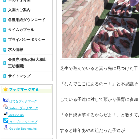
木の子保育園
入園のご案内
各種用紙ダウンロード
タイムカプセル
プライバシーポリシー
求人情報
会員専用掲示板(大和山
王幼稚園)
芝生で遊んでいると真っ先に見つけた干
サイトマップ
「なんでここにあるのー！」と不思議そ
している子達に対して預かり保育に参加
はてなブックマーク
Yahoo!ブックマーク
「今日焼き芋するからだよ！」と教えて
del.icio.us
ライブドアクリップ
Google Bookmarks
すると昨年あやめ組だった子達が