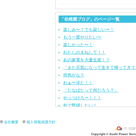
「幼稚園ブログ」のページ一覧
楽しみ〜！でも寂しい〜！
もう一度やりたい〜
楽しかった〜！
わたしのまねして！！
あの家電を大量生産！？
「また元気になって生きて帰ってきて
何色かな？
わぁ〜冷た！！
「たなばたって何だろう？」
やっつけろー！！！
外で野球したい！
ざぶ〜ん！
ピタゴラスイッチ！
会社概要
個人情報保護方針
お風呂上がり？
Copyright © Asahi Power Servic
あの先生はだ〜れ？