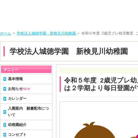
ホーム
＞
学校法人城徳学園 新検見川幼稚園
＞ 令和５年度 2歳児プレ幼児教室
学校法人城徳学園 新検見川幼稚園
基本情報
令和５年度 2歳児プレ幼
は２学期より毎日登園が
お知らせ
NEW
カレンダー
入園案内 願書配布につ
いて
幼稚園紹介
コンセプト