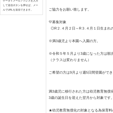
ケータイメールアドレスを入力
して送信ボタンを押せば、メー
ご協力をお願い致します。
ルでURLを送信できます。
💛募集対象
◎R２.４月２日～R３.４月１日生まれ
※満3歳児より本園へ入園の方。
※令和５年５月より3歳になった方は順
（クラスは変わりません）
ご希望の方は9月より週5日間登園がで
満3歳児に移行された方は幼児教育無償
3歳の誕生日を迎えた翌月から対象です
★幼児教育無償化の対象となる為保育料