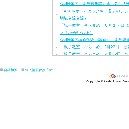
令和9年度 園児募集説明会 7月15
「AKIRAボーイとタヌキチ君」のデ
地域交流交流）
「親子教室 そらまめ」６月１７日（
ょ じゃがいもほり
令和9年度給食体験（試食） 園児募集
「親子教室 そらまめ」5月22日 歌
「親子教室 そらまめ」４月22日（
「お花見ランチ」４月3日（金）
「探検しよう！！作品展!」２月１１
会社概要
個人情報保護方針
「AKIRAボーイとタヌキチ君」のデ
Copyright © Asahi Power Servic
回地域交流交流）
親子でワイワイ鬼退治「節分を楽しも
交流）
締め切りました サンタさんきてくれ
ス」12月15日
ハロウィンバージョン「親子でわくわ
ショー」 １０月２４日（第２回地域