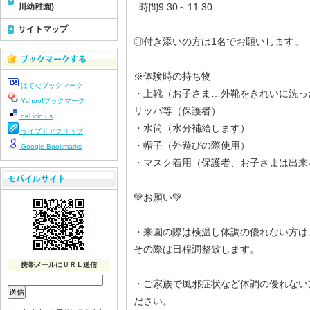
時間9:30～11:30
川幼稚園)
サイトマップ
◎付き添いの方は1名でお願いします。
※体験時の持ち物
はてなブックマーク
・上靴（お子さま…外靴をきれいに洗っ
Yahoo!ブックマーク
リッパ等（保護者）
del.icio.us
・水筒（水分補給します）
ライブドアクリップ
・帽子（外遊びの際使用）
Google Bookmarks
・マスク着用（保護者、お子さまは出来
💚お願い💚
・来園の際は検温し体調の優れない方は
その際は日程調整致します。
携帯メールにＵＲＬ送信
・ご家族で風邪症状など体調の優れない
ださい。