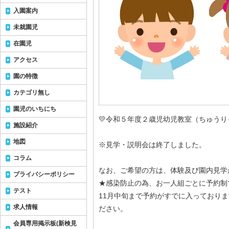
入園案内
未就園児
在園児
アクセス
園の特徴
カテゴリ無し
園児のいちにち
💛令和５年度２歳児幼児教室（ちゅう
施設紹介
地図
※見学・説明会は終了しました。
コラム
なお、ご希望の方は、体験及び園内見学
プライバシーポリシー
★感染防止の為、お一人組ごとに予約制
テスト
11月中旬まで予約がすでに入っており
求人情報
ださい。
会員専用掲示板(新検見