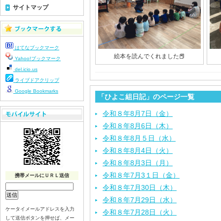
サイトマップ
はてなブックマーク
絵本を読んでくれました📕
Yahoo!ブックマーク
del.icio.us
ライブドアクリップ
Google Bookmarks
「ひよこ組日記」のページ一覧
令和８年8月7日（金）
令和８年8月6日（木）
令和８年8月５日（水）
令和８年8月4日（火）
令和８年8月3日（月）
令和８年7月3１日（金）
携帯メールにＵＲＬ送信
令和８年7月30日（木）
令和８年7月29日（水）
ケータイメールアドレスを入力
令和８年7月28日（火）
して送信ボタンを押せば、メー