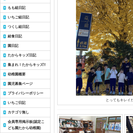
もも組日記
いちご組日記
つくし組日記
給食日記
園日記
たからキッズ日記
集まれ！たからキッズ!!
幼稚園概要
園児募集ページ
プライバシーポリシー
とってもキレイだ
いちご日記
カテゴリ無し
会員専用掲示板(認定こ
ども園たから幼稚園)