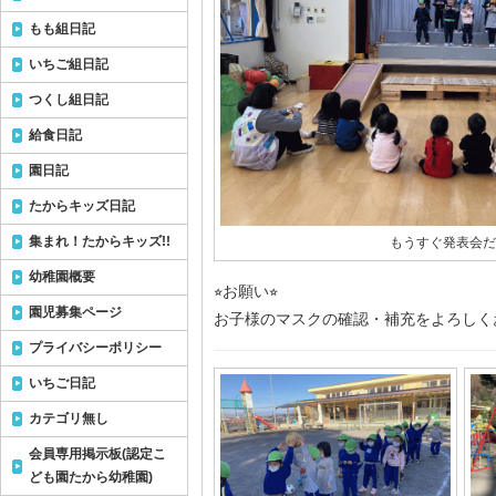
もも組日記
いちご組日記
つくし組日記
給食日記
園日記
たからキッズ日記
集まれ！たからキッズ!!
もうすぐ発表会だね
幼稚園概要
⭐︎お願い⭐︎
園児募集ページ
お子様のマスクの確認・補充をよろしく
プライバシーポリシー
いちご日記
カテゴリ無し
会員専用掲示板(認定こ
ども園たから幼稚園)