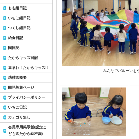
もも組日記
いちご組日記
つくし組日記
給食日記
園日記
たからキッズ日記
集まれ！たからキッズ!!
みんなでバルーンをや
幼稚園概要
園児募集ページ
プライバシーポリシー
いちご日記
カテゴリ無し
会員専用掲示板(認定こ
ども園たから幼稚園)