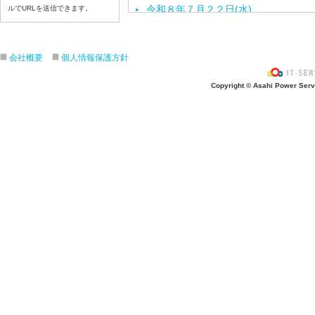
令和８年７月２２日(水)
ルでURLを送信できます。
令和８年７月２１日(火)
令和８年７月１７日（金）
会社概要
個人情報保護方針
令和８年７月１６日（木）
令和８年７月１５日（水）
Copyright © Asahi Power Servic
令和８年７月１４日（火）
令和８年７月１３日（月）
令和８年７月９日（木）
令和８年７月８日（水）
令和８年７月７日（火）
令和８年７月６日（月）
令和８年７月３日（金）
令和８年７月２日（木）
令和８年７月１日（水）
令和８年６月３０（火）
令和８年６月２９（月）
令和８年６月２６（金）
令和８年６月２５（木）