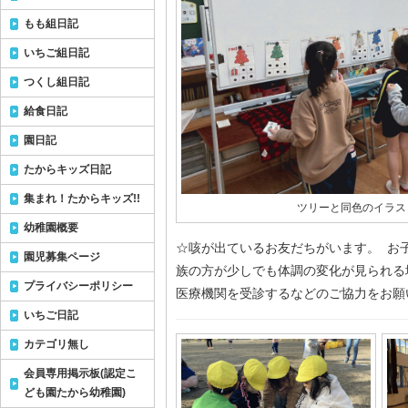
もも組日記
いちご組日記
つくし組日記
給食日記
園日記
たからキッズ日記
集まれ！たからキッズ!!
ツリーと同色のイラス
幼稚園概要
☆咳が出ているお友だちがいます。 お
園児募集ページ
族の方が少しでも体調の変化が見られる
プライバシーポリシー
医療機関を受診するなどのご協力をお願い
いちご日記
カテゴリ無し
会員専用掲示板(認定こ
ども園たから幼稚園)