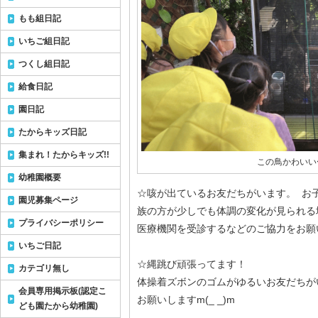
もも組日記
いちご組日記
つくし組日記
給食日記
園日記
たからキッズ日記
集まれ！たからキッズ!!
この鳥かわいい
幼稚園概要
☆咳が出ているお友だちがいます。 お
園児募集ページ
族の方が少しでも体調の変化が見られる
プライバシーポリシー
医療機関を受診するなどのご協力をお願い
いちご日記
☆縄跳び頑張ってます！
カテゴリ無し
体操着ズボンのゴムがゆるいお友だちが
会員専用掲示板(認定こ
お願いしますm(_ _)m
ども園たから幼稚園)