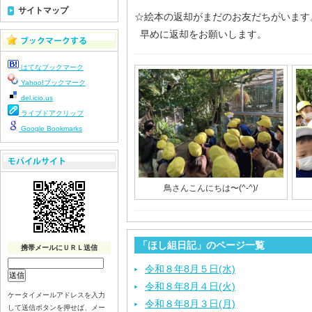
サイトマップ
☆絵本の返却がまだのお友だちがいます
早めに返却をお願いします。
はてなブックマーク
Yahoo!ブックマーク
del.icio.us
ライブドアクリップ
Google Bookmarks
鳥さんこんにちは〜(^-^)/
「ほし組日記」のページ一覧
携帯メールにＵＲＬ送信
令和８年8月５日(水)
令和８年8月４日(火)
ケータイメールアドレスを入力
令和８年8月３日(月)
して送信ボタンを押せば、メー