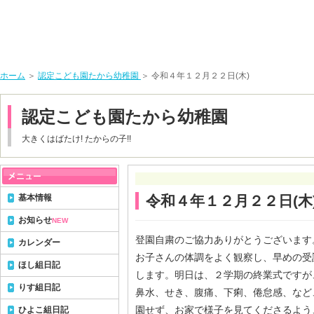
ホーム
＞
認定こども園たから幼稚園
＞ 令和４年１２月２２日(木)
認定こども園たから幼稚園
大きくはばたけ! たからの子!!
基本情報
令和４年１２月２２日(木
お知らせ
NEW
登園自粛のご協力ありがとうございます
カレンダー
お子さんの体調をよく観察し、早めの受
ほし組日記
します。明日は、２学期の終業式ですが
りす組日記
鼻水、せき、腹痛、下痢、倦怠感、など
園せず、お家で様子を見てくださるよう
ひよこ組日記