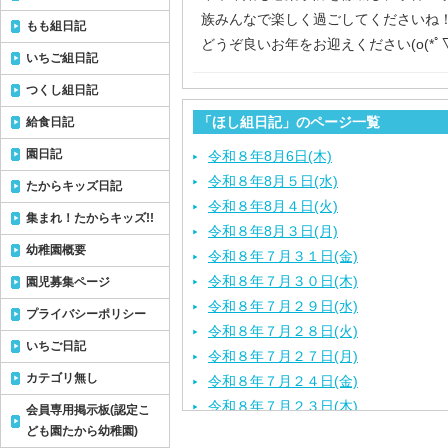
族みんなで楽しく過ごしてくださいね
もも組日記
どうぞ良いお年をお迎えください(o(*ﾟ▽ﾟ
いちご組日記
つくし組日記
「ほし組日記」のページ一覧
給食日記
園日記
令和８年8月6日(木)
令和８年8月５日(水)
たからキッズ日記
令和８年8月４日(火)
集まれ！たからキッズ!!
令和８年8月３日(月)
幼稚園概要
令和８年７月３１日(金)
令和８年７月３０日(木)
園児募集ページ
令和８年７月２９日(水)
プライバシーポリシー
令和８年７月２８日(火)
いちご日記
令和８年７月２７日(月)
カテゴリ無し
令和８年７月２４日(金)
令和８年７月２３日(木)
会員専用掲示板(認定こ
令和８年７月２２日(水)
ども園たから幼稚園)