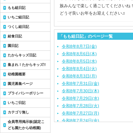
族みんなで楽しく過ごしてくださいね
もも組日記
どうぞ良いお年をお迎えください♫
いちご組日記
つくし組日記
「もも組日記」のページ一覧
給食日記
園日記
令和8年8月7日(金)
令和8年8月6日(木)
たからキッズ日記
令和8年8月5日(水)
集まれ！たからキッズ!!
令和8年8月4日(火)
幼稚園概要
令和8年8月3日(月)
令和8年7月31日(金)
園児募集ページ
令和8年7月30日(木)
プライバシーポリシー
令和8年7月29日(水)
いちご日記
令和8年7月28日(火)
カテゴリ無し
令和8年7月27日(月)
令和8年7月24日(金)
会員専用掲示板(認定こ
令和8年7月23日(木)
ども園たから幼稚園)