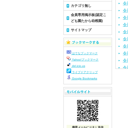
令
カテゴリ無し
令
会員専用掲示板(認定こ
令
ども園たから幼稚園)
令
サイトマップ
令
令
令
令
はてなブックマーク
Yahoo!ブックマーク
令
del.icio.us
令
ライブドアクリップ
令
Google Bookmarks
令
令
令
令
令
令
令
携帯メールにＵＲＬ送信