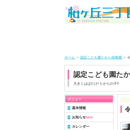
ホーム
＞
認定こども園たから幼稚園
＞ 
認定こども園た
大きくはばたけ! たからの子!!
基本情報
令
お知らせ
NEW
カレンダー