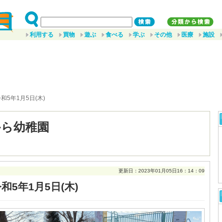
利用する
買物
遊ぶ
食べる
学ぶ
その他
医療
施設
令和5年1月5日(木)
から幼稚園
更新日：2023年01月05日16：14：09
和5年1月5日(木)