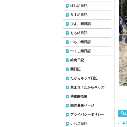
ほし組日記
りす組日記
ひよこ組日記
もも組日記
いちご組日記
つくし組日記
給食日記
園日記
たからキッズ日記
集まれ！たからキッズ!!
幼稚園概要
園児募集ページ
「ほ
プライバシーポリシー
令
いちご日記