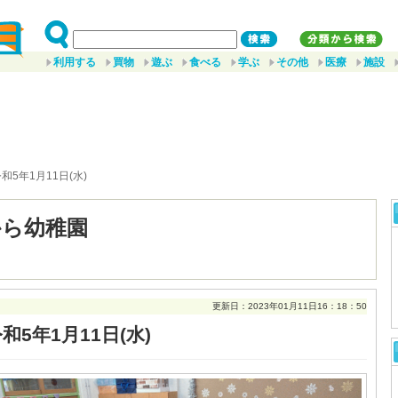
利用する
買物
遊ぶ
食べる
学ぶ
その他
医療
施設
令和5年1月11日(水)
から幼稚園
更新日：2023年01月11日16：18：50
和5年1月11日(水)