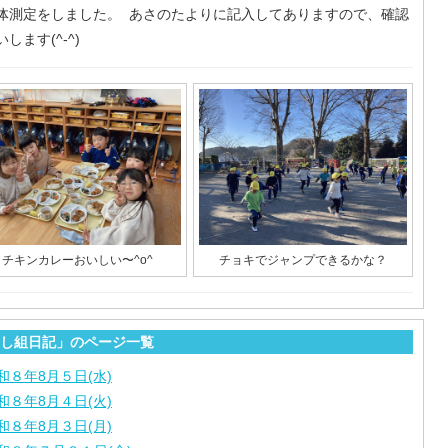
体測定をしました。 あさのたよりに記入してありますので、確認
します(^-^)
チキンカレーおいしい〜^o^
チョキでジャンプできるかな？
し組日記」のページ一覧
和８年8月５日(水)
和８年8月４日(火)
和８年8月３日(月)