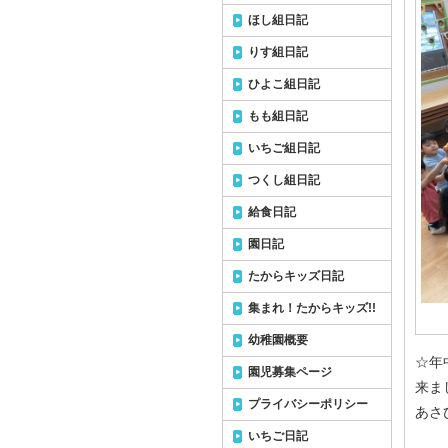
ほし組日記
りす組日記
ひよこ組日記
もも組日記
いちご組日記
つくし組日記
給食日記
園日記
たからキッズ日記
集まれ！たからキッズ!!
幼稚園概要
☆年
園児募集ページ
来ま
プライバシーポリシー
あさ
いちご日記