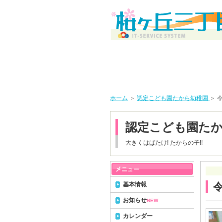
ホーム
＞
認定こども園たから幼稚園
＞ 
認定こども園た
大きくはばたけ! たからの子!!
基本情報
令
お知らせ
NEW
カレンダー