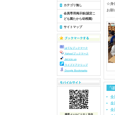
☆身
カテゴリ無し
お願い
会員専用掲示板(認定こ
ども園たから幼稚園)
サイトマップ
はてなブックマーク
Yahoo!ブックマーク
del.icio.us
ライブドアクリップ
Google Bookmarks
「ほ
令
令
令
携帯メールにＵＲＬ送信