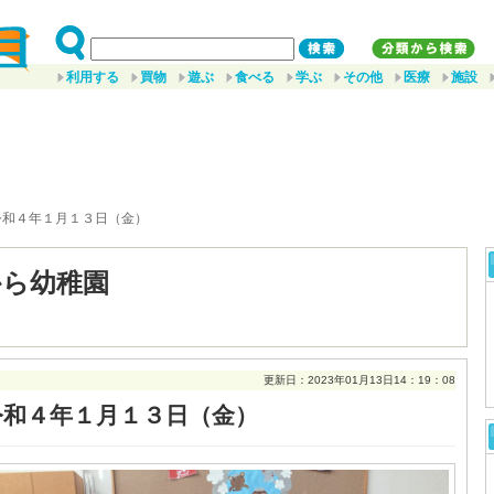
利用する
買物
遊ぶ
食べる
学ぶ
その他
医療
施設
令和４年１月１３日（金）
から幼稚園
更新日：2023年01月13日14：19：08
令和４年１月１３日（金）