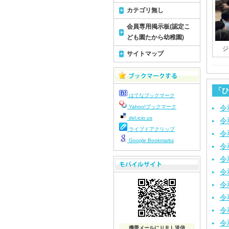
カテゴリ無し
会員専用掲示板(認定こ
ども園たから幼稚園)
ジ
サイトマップ
「ひ
はてなブックマーク
Yahoo!ブックマーク
令
del.icio.us
令
ライブドアクリップ
令
Google Bookmarks
令
令
令
令
令
令
令
携帯メールにＵＲＬ送信