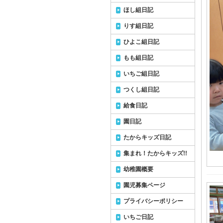
ほし組日記
りす組日記
ひよこ組日記
もも組日記
いちご組日記
つくし組日記
給食日記
園日記
たからキッズ日記
集まれ！たからキッズ!!
幼稚園概要
園児募集ページ
プライバシーポリシー
いちご日記