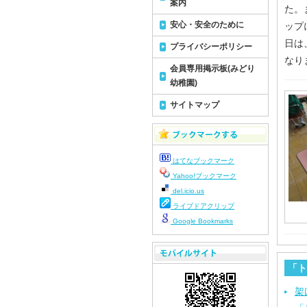
案内
た。
安心・安全のために
ップ
日は
プライバシーポリシー
なり
会員専用掲示板(みどり
幼稚園)
サイトマップ
はてなブックマーク
Yahoo!ブックマーク
del.icio.us
ライブドアクリップ
Google Bookmarks
「ト
架