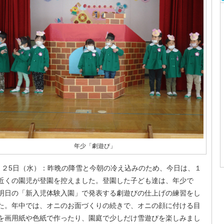
年少「劇遊び」
２5日（水）：昨晩の降雪と今朝の冷え込みのため、今日は、１
近くの園児が登園を控えました。登園した子ども達は、年少で
明日の「新入児体験入園」で発表する劇遊びの仕上げの練習をし
た。年中では、オニのお面づくりの続きで、オニの顔に付ける目
を画用紙や色紙で作ったり、園庭で少しだけ雪遊びを楽しみまし