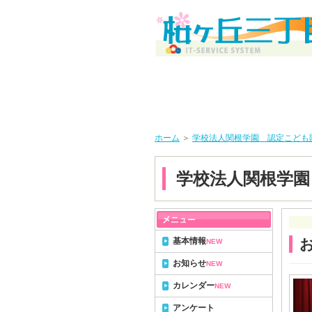
ホーム
＞
学校法人関根学園 認定こども
学校法人関根学園
基本情報
NEW
お知らせ
NEW
カレンダー
NEW
アンケート