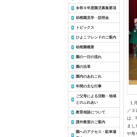
令和９年度園児募集要項
幼稚園見学・説明会
トピックス
ひよこフレンドのご案内
幼稚園概要
園の一日の流れ
園の沿革
園内のあれこれ
年間の主な行事
ご父母による活動・地域
とのふれあい
１月
／３
教育相談について
は、
課外教室のご案内
まし
園へのアクセス・駐車場
や角