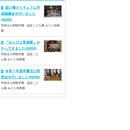
架け橋カリキュラム作
成協議会を行いました
(08/08)
学校法人関根学園 認定こども園 みどり幼稚
園
「みとびよ音楽隊」が
やってきました(08/08)
学校法人関根学園 認定こど
も園 みどり幼稚園
令和７年度卒園児の同
窓会を行いました(08/08)
学校法人関根学園 認定こど
も園 みどり幼稚園