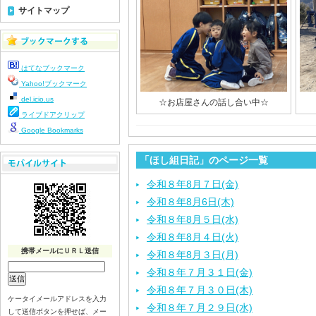
サイトマップ
はてなブックマーク
Yahoo!ブックマーク
del.icio.us
☆お店屋さんの話し合い中☆
ライブドアクリップ
Google Bookmarks
「ほし組日記」のページ一覧
令和８年8月７日(金)
令和８年8月6日(木)
令和８年8月５日(水)
令和８年8月４日(火)
携帯メールにＵＲＬ送信
令和８年8月３日(月)
令和８年７月３１日(金)
令和８年７月３０日(木)
ケータイメールアドレスを入力
令和８年７月２９日(水)
して送信ボタンを押せば、メー