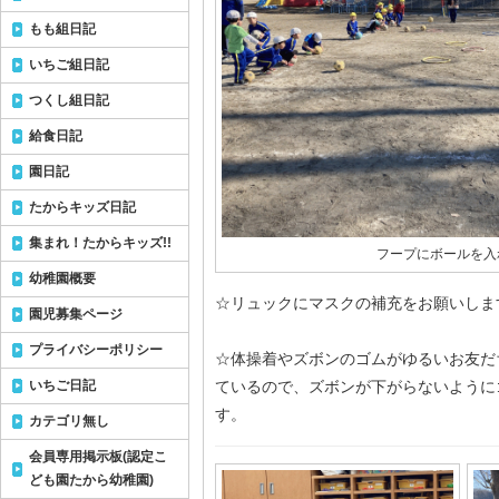
もも組日記
いちご組日記
つくし組日記
給食日記
園日記
たからキッズ日記
集まれ！たからキッズ!!
フープにボールを入
幼稚園概要
☆リュックにマスクの補充をお願いしま
園児募集ページ
プライバシーポリシー
☆体操着やズボンのゴムがゆるいお友だ
いちご日記
ているので、ズボンが下がらないように
す。
カテゴリ無し
会員専用掲示板(認定こ
ども園たから幼稚園)