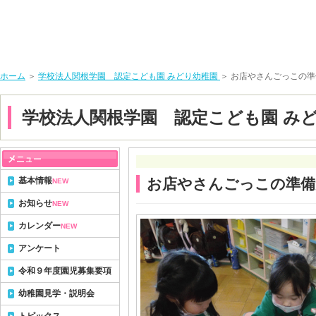
ホーム
＞
学校法人関根学園 認定こども園 みどり幼稚園
＞ お店やさんごっこの
学校法人関根学園 認定こども園 み
基本情報
お店やさんごっこの準備
NEW
お知らせ
NEW
カレンダー
NEW
アンケート
令和９年度園児募集要項
幼稚園見学・説明会