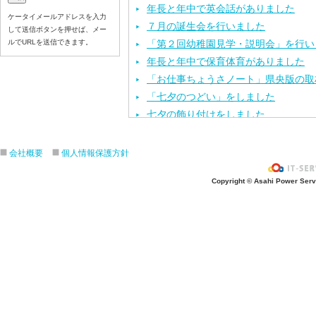
年長と年中で英会話がありました
ケータイメールアドレスを入力
７月の誕生会を行いました
して送信ボタンを押せば、メー
ルでURLを送信できます。
「第２回幼稚園見学・説明会」を行い
年長と年中で保育体育がありました
「お仕事ちょうさノート」県央版の取
「七夕のつどい」をしました
七夕の飾り付けをしました
今年度第１回目の園内研修を行いまし
保育体育を頑張りました
会社概要
個人情報保護方針
七夕の製作活動をしました
Copyright © Asahi Power Servic
「カレーパーティー」をしました
６月のお誕生会と、おはなしクレヨン
「第１回 幼稚園見学・説明会」を行
運動会の練習をしました
年長と年中で英会話がありました
お泊まり保育の説明会を行いました
歯科検診を行いました
年長と年中で保育体育がありました