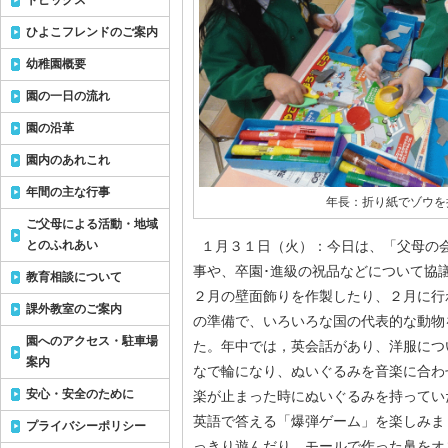
トピックス
ひよこフレンドのご案内
幼稚園概要
園の一日の流れ
園の沿革
園内のあれこれ
年間の主な行事
年長：折り紙でゾウを
ご父母による活動・地域
とのふれあい
１月３１日（火）：今日は、「父母の
事や、卒園･進級の祝品などについて協
教育相談について
２月の壁面飾りを作製したり、２月に行
課外教室のご案内
の準備で、いろいろな国の代表的な動物
園へのアクセス・駐車場
た。年中では，英会話があり、洋服につ
案内
なで輪になり、ぬいぐるみを音楽に合わ
安心・安全のために
楽が止まった時にぬいぐるみを持ってい
英語で答える「爆弾ゲーム」を楽しみま
プライバシーポリシー
っきり遊んだり、モールで作った鼻をオ