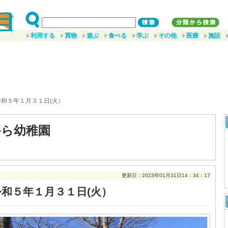
利用する
買物
遊ぶ
食べる
学ぶ
その他
医療
施設
令和５年１月３１日(火）
から幼稚園
更新日：2023年01月31日14：34：17
令和５年１月３１日(火）