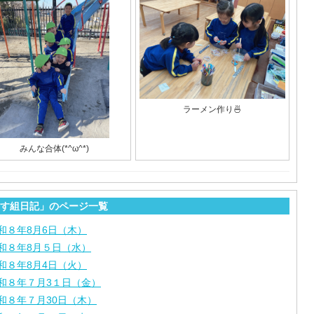
ラーメン作り🍜
みんな合体(*^ω^*)
す組日記」のページ一覧
和８年8月6日（木）
和８年8月５日（水）
和８年8月4日（火）
和８年７月3１日（金）
和８年７月30日（木）