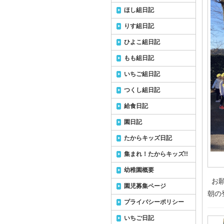
ほし組日記
りす組日記
ひよこ組日記
もも組日記
いちご組日記
つくし組日記
給食日記
園日記
たからキッズ日記
集まれ！たからキッズ!!
幼稚園概要
お
園児募集ページ
朝の
プライバシーポリシー
いちご日記