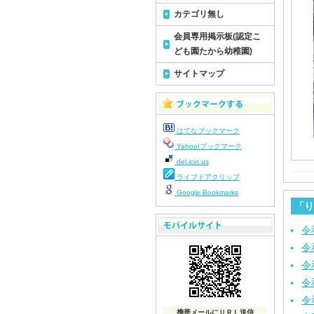
カテゴリ無し
会員専用掲示板(認定こ
ども園たから幼稚園)
サイトマップ
はてなブックマーク
Yahoo!ブックマーク
del.icio.us
ライブドアクリップ
Google Bookmarks
「り
令
令
令
令
令
携帯メールにＵＲＬ送信