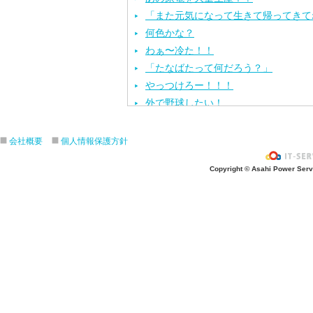
「また元気になって生きて帰ってきて
何色かな？
わぁ〜冷た！！
「たなばたって何だろう？」
やっつけろー！！！
外で野球したい！
ざぶ〜ん！
ピタゴラスイッチ！
会社概要
個人情報保護方針
お風呂上がり？
Copyright © Asahi Power Servic
あの先生はだ〜れ？
にんじんいれるー？
みんなが切った紙が、、、
大きくジャンプ！
旅行に行こう〜！！
お菓子のおうち
ダイオウイカ獲るぞ〜！！
ちけっと作ろう〜！
シャボン玉実験！