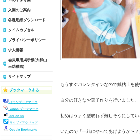
木の子保育園
入園のご案内
各種用紙ダウンロード
タイムカプセル
プライバシーポリシー
求人情報
会員専用掲示板(大和山
王幼稚園)
サイトマップ
もうすぐバレンタインなので紙粘土を使
自分の好きなお菓子作りを行いました。
はてなブックマーク
Yahoo!ブックマーク
初めはうまく型取れず難しそうにしてい
del.icio.us
ライブドアクリップ
Google Bookmarks
いたので「一緒にやってあげようか〜？