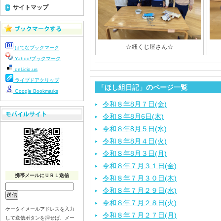
サイトマップ
☆紐くじ屋さん☆
はてなブックマーク
Yahoo!ブックマーク
del.icio.us
ライブドアクリップ
「ほし組日記」のページ一覧
Google Bookmarks
令和８年8月７日(金)
令和８年8月6日(木)
令和８年8月５日(水)
令和８年8月４日(火)
令和８年8月３日(月)
令和８年７月３１日(金)
携帯メールにＵＲＬ送信
令和８年７月３０日(木)
令和８年７月２９日(水)
令和８年７月２８日(火)
ケータイメールアドレスを入力
令和８年７月２７日(月)
して送信ボタンを押せば、メー