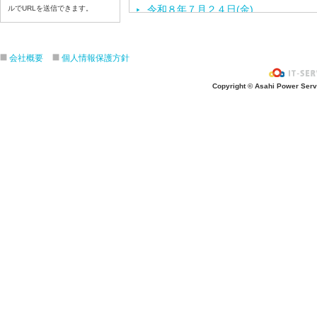
令和８年７月２４日(金)
ルでURLを送信できます。
令和８年７月２３日(木)
令和８年７月２２日(水)
会社概要
個人情報保護方針
令和８年７月２１日(火)
令和８年７月１７日（金）
Copyright © Asahi Power Servic
令和８年７月１６日（木）
令和８年７月１５日（水）
令和８年７月１４日（火）
令和８年７月１３日（月）
令和８年７月９日（木）
令和８年７月８日（水）
令和８年７月７日（火）
令和８年７月６日（月）
令和８年７月３日（金）
令和８年７月２日（木）
令和８年７月１日（水）
令和８年６月３０（火）
令和８年６月２９（月）