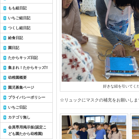
もも組日記
いちご組日記
つくし組日記
給食日記
園日記
たからキッズ日記
集まれ！たからキッズ!!
幼稚園概要
好きな紐を引いてく
園児募集ページ
プライバシーポリシー
☆リュックにマスクの補充をお願いしま
いちご日記
カテゴリ無し
会員専用掲示板(認定こ
ども園たから幼稚園)