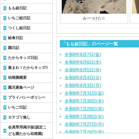
もも組日記
いちご組日記
みーつけた☆
つくし組日記
給食日記
「もも組日記」のページ一覧
園日記
令和8年8月7日(金)
たからキッズ日記
令和8年8月6日(木)
集まれ！たからキッズ!!
令和8年8月5日(水)
令和8年8月4日(火)
幼稚園概要
令和8年8月3日(月)
園児募集ページ
令和8年7月31日(金)
プライバシーポリシー
令和8年7月30日(木)
いちご日記
令和8年7月29日(水)
令和8年7月28日(火)
カテゴリ無し
令和8年7月27日(月)
会員専用掲示板(認定こ
令和8年7月24日(金)
ども園たから幼稚園)