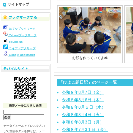
サイトマップ
はてなブックマーク
Yahoo!ブックマーク
del.icio.us
ライブドアクリップ
Google Bookmarks
お顔を作っていくよ🎎
「ひよこ組日記」のページ一覧
令和８年8月7日（金）
令和８年8月6日（木）
携帯メールにＵＲＬ送信
令和８年8月５日（水）
令和８年8月4日（火）
令和８年8月3日（月）
ケータイメールアドレスを入力
令和８年7月3１日（金）
して送信ボタンを押せば、メー