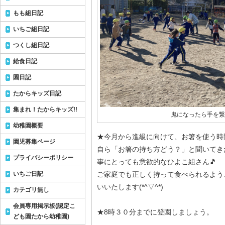
もも組日記
いちご組日記
つくし組日記
給食日記
園日記
たからキッズ日記
集まれ！たからキッズ!!
鬼になったら手を繋
幼稚園概要
★今月から進級に向けて、お箸を使う時
園児募集ページ
自ら「お箸の持ち方どう？」と聞いてき
プライバシーポリシー
事にとっても意欲的なひよこ組さん🎵
いちご日記
ご家庭でも正しく持って食べられるよう
いいたします(*^▽^*)
カテゴリ無し
会員専用掲示板(認定こ
★8時３０分までに登園しましょう。
ども園たから幼稚園)