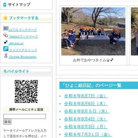
サイトマップ
はてなブックマーク
Yahoo!ブックマーク
del.icio.us
ライブドアクリップ
Google Bookmarks
お外でおやつタイム🍘💕
「ひよこ組日記」のページ一覧
令和８年8月7日（金）
令和８年8月6日（木）
携帯メールにＵＲＬ送信
令和８年8月５日（水）
令和８年8月4日（火）
令和８年8月3日（月）
ケータイメールアドレスを入力
令和８年7月3１日（金）
して送信ボタンを押せば、メー