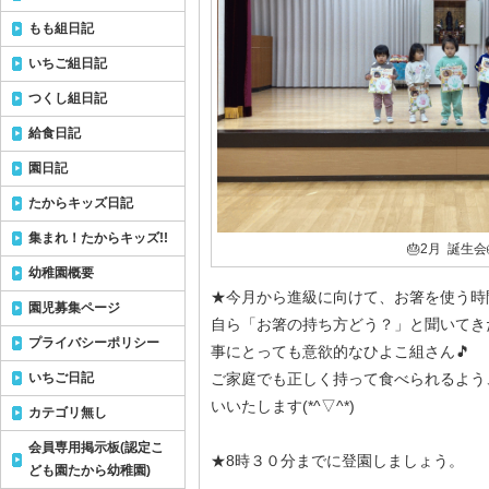
もも組日記
いちご組日記
つくし組日記
給食日記
園日記
たからキッズ日記
集まれ！たからキッズ!!
🎂2月 誕生会
幼稚園概要
★今月から進級に向けて、お箸を使う時
園児募集ページ
自ら「お箸の持ち方どう？」と聞いてき
プライバシーポリシー
事にとっても意欲的なひよこ組さん🎵
いちご日記
ご家庭でも正しく持って食べられるよう
いいたします(*^▽^*)
カテゴリ無し
会員専用掲示板(認定こ
★8時３０分までに登園しましょう。
ども園たから幼稚園)