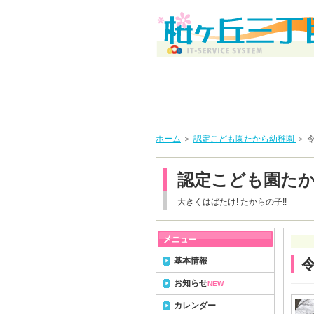
ホーム
＞
認定こども園たから幼稚園
＞ 
認定こども園た
大きくはばたけ! たからの子!!
基本情報
令
お知らせ
NEW
カレンダー