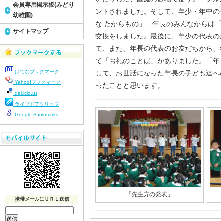
会員専用掲示板(みどり
ントされました。そして、年少・年中の
幼稚園)
な たからもの」、年長のみんなからは「
サイトマップ
交換をしました。最後に、年少の代表の
て、また、年長の代表のお友だちから、
て「お礼のことば」がありました。「年
はてなブックマーク
して、お世話になった年長の子ども達へ
Yahoo!ブックマーク
ったことと思います。
del.icio.us
ライブドアクリップ
Google Bookmarks
「先生方の発表」
携帯メールにＵＲＬ送信