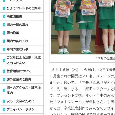
トピックス
ひよこフレンドのご案内
幼稚園概要
園の一日の流れ
園の沿革
園内のあれこれ
年間の主な行事
ご父母による活動・地域
「３月の誕生
とのふれあい
３月１６日（木）：今日は、今年度最
教育相談について
３月生まれの園児は２０名。ステージの
課外教室のご案内
ました。続いて、「年長さんありがとう
園へのアクセス・駐車場
て、先生達による、「紙皿シアター」と
案内
て、プレゼント交換。年少・年中のみん
安心・安全のために
た「フォトフレーム」が年長さんに手渡
からは、卒業記念製作でみんなでデザイ
プライバシーポリシー
いたりした、園庭の砂場で使うテーブル