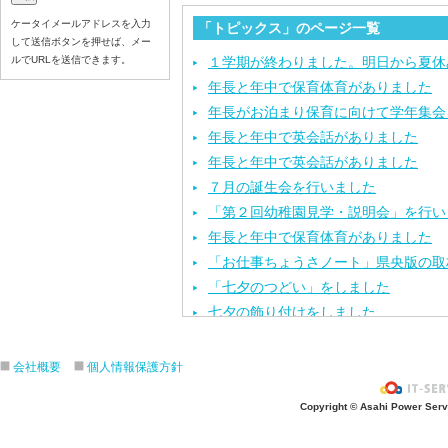
ケータイメールアドレスを入力
「トピックス」のページ一覧
して送信ボタンを押せば、メー
ルでURLを送信できます。
１学期が終わりました。明日から夏休
年長と年中で保育体育がありました
年長がお泊まり保育に向けて学年集会
年長と年中で英会話がありました
年長と年中で英会話がありました
７月の誕生会を行いました
「第２回幼稚園見学・説明会」を行い
年長と年中で保育体育がありました
「お仕事ちょうさノート」県央版の取
「七夕のつどい」をしました
七夕の飾り付けをしました
今年度第１回目の園内研修を行いまし
保育体育を頑張りました
会社概要
個人情報保護方針
七夕の製作活動をしました
Copyright © Asahi Power Servic
「カレーパーティー」をしました
６月のお誕生会と、おはなしクレヨン