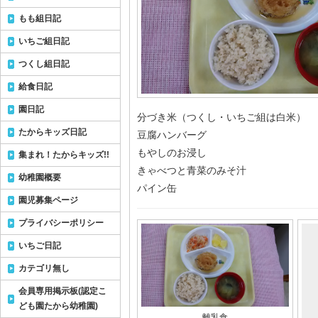
もも組日記
いちご組日記
つくし組日記
給食日記
園日記
分づき米（つくし・いちご組は白米）
たからキッズ日記
豆腐ハンバーグ
もやしのお浸し
集まれ！たからキッズ!!
きゃべつと青菜のみそ汁
幼稚園概要
パイン缶
園児募集ページ
プライバシーポリシー
いちご日記
カテゴリ無し
会員専用掲示板(認定こ
ども園たから幼稚園)
離乳食